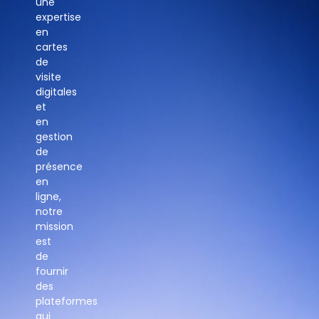
une
expertise
en
cartes
de
visite
digitales
et
en
gestion
de
présence
en
ligne,
notre
mission
est
de
fournir
des
plateformes
qui