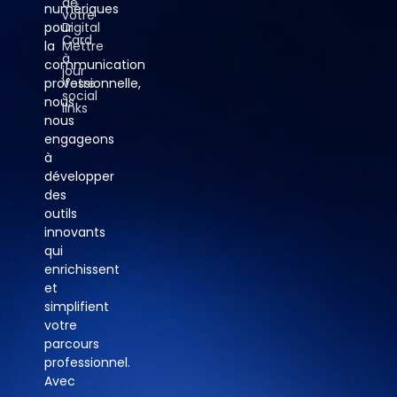
de
numériques
votre
pour
Digital
Card
la
Mettre
à
communication
jour
professionnelle,
Votre
social
nous
links
nous
engageons
à
développer
des
outils
innovants
qui
enrichissent
et
simplifient
votre
parcours
professionnel.
Avec