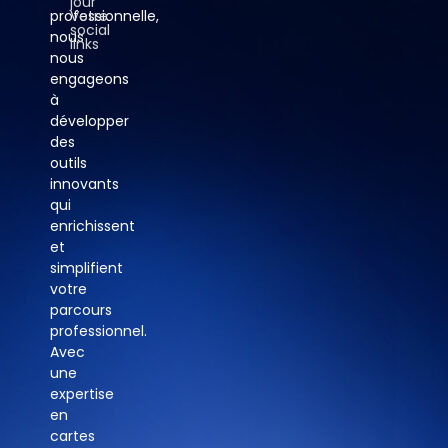
jour
professionnelle,
Votre
social
nous
links
nous
engageons
à
développer
des
outils
innovants
qui
enrichissent
et
simplifient
votre
parcours
professionnel.
Avec
une
expertise
en
cartes