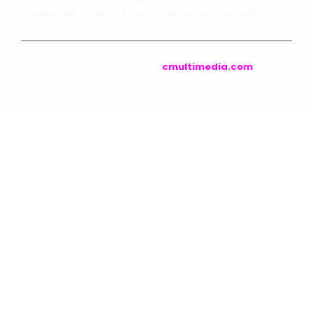
l’accent sur l’importance des connexions sociales.
© 2024 Digital Card tous droit réservé
Une création Agence
cmultimedia.com