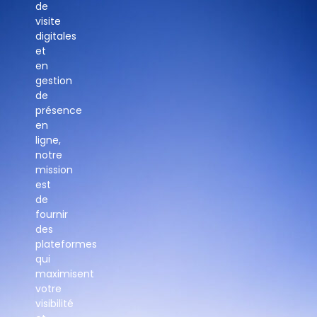
de
visite
digitales
et
en
gestion
de
présence
en
ligne,
notre
mission
est
de
fournir
des
plateformes
qui
maximisent
votre
visibilité