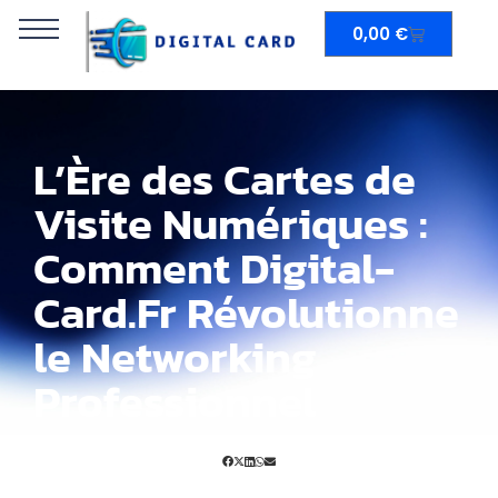
0,00
€
L’Ère des Cartes de
Visite Numériques :
Comment Digital-
Card.Fr Révolutionne
le Networking
Professionnel