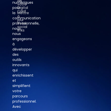
de
numériques
votre
pour
Digital
Card
la
Mettre
à
communication
jour
professionnelle,
Votre
social
nous
links
nous
engageons
à
développer
des
outils
innovants
qui
enrichissent
et
simplifient
votre
parcours
professionnel.
Avec