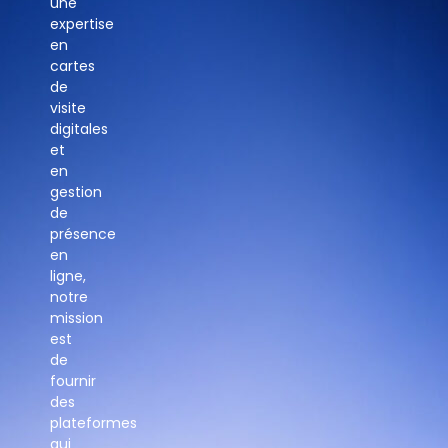
une
expertise
en
cartes
de
visite
digitales
et
en
gestion
de
présence
en
ligne,
notre
mission
est
de
fournir
des
plateformes
qui