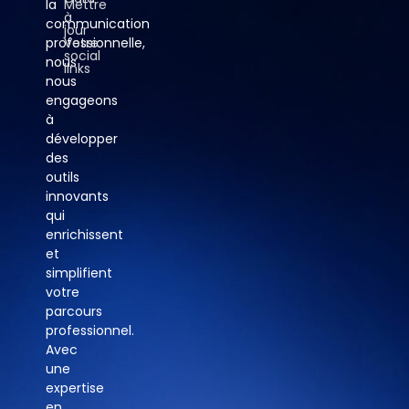
la
Mettre
à
communication
jour
professionnelle,
Votre
social
nous
links
nous
engageons
à
développer
des
outils
innovants
qui
enrichissent
et
simplifient
votre
parcours
professionnel.
Avec
une
expertise
en