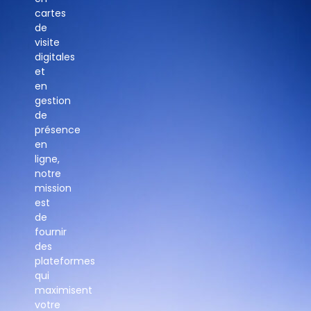
cartes
de
visite
digitales
et
en
gestion
de
présence
en
ligne,
notre
mission
est
de
fournir
des
plateformes
qui
maximisent
votre