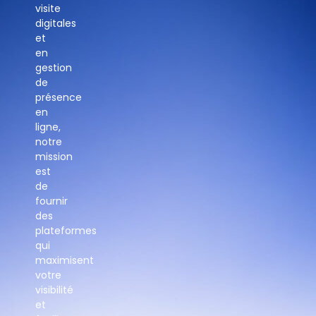
visite
digitales
et
en
gestion
de
présence
en
ligne,
notre
mission
est
de
fournir
des
plateformes
qui
maximisent
votre
visibilité
et