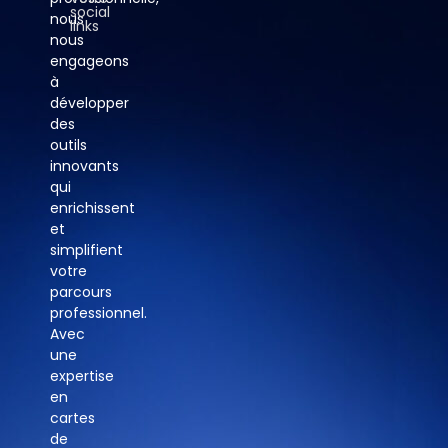
social
nous
links
nous
engageons
à
développer
des
outils
innovants
qui
enrichissent
et
simplifient
votre
parcours
professionnel.
Avec
une
expertise
en
cartes
de