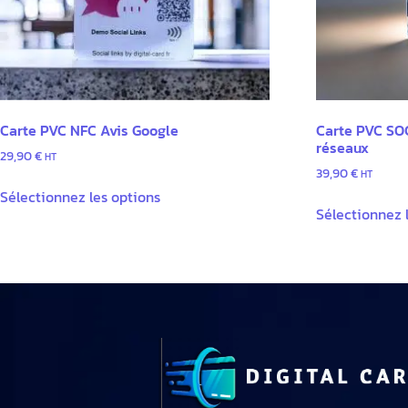
Carte PVC NFC Avis Google
Carte PVC SO
réseaux
29,90
€
HT
39,90
€
HT
Sélectionnez les options
Sélectionnez 