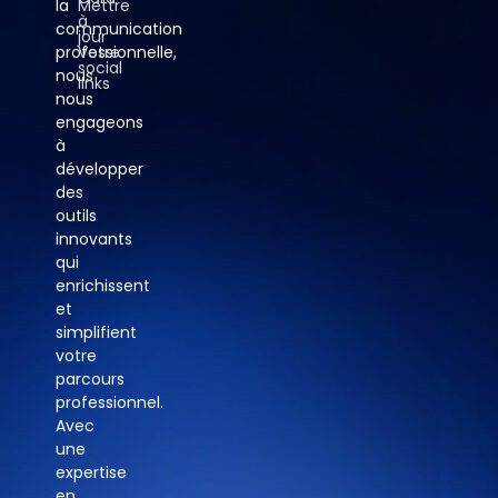
la
Mettre
à
communication
jour
professionnelle,
Votre
social
nous
links
nous
engageons
à
développer
des
outils
innovants
qui
enrichissent
et
simplifient
votre
parcours
professionnel.
Avec
une
expertise
en