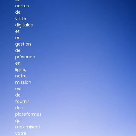
cartes
de
visite
digitales
et
en
gestion
de
présence
en
ligne,
notre
mission
est
de
fournir
des
plateformes
qui
maximisent
votre